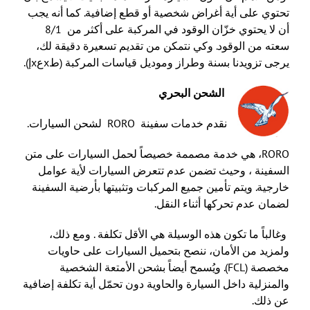
تحتوي على أية أغراض شخصية أو قطع إضافية. كما أنه يجب
أن لا يحتوي خزّان الوقود في المركبة على أكثر من 8/1
سعته من الوقود. وكي نتمكن من تقديم تسعيرة دقيقة لك،
يرجى تزويدنا بسنة وطراز وموديل قياسات المركبة (طxعxإ).
الشحن البحري
نقدم خدمات سفينة RORO لشحن السيارات.
RORO، هي خدمة مصممة خصيصاً لحمل السيارات على متن
السفينة ، وحيث تضمن عدم تتعرض السيارات لأية عوامل
خارجية. ويتم تأمين جميع المركبات وتثبيتها بأرضية السفينة
لضمان عدم تحركها أثناء النقل.
وغالباً ما تكون هذه الوسيلة هي الأقل تكلفة . ومع ذلك،
ولمزيد من الأمان، ننصح بتحميل السيارات على حاويات
مخصصة (FCL). ويُسمح أيضاً بشحن الأمتعة الشخصية
والمنزلية داخل السيارة والحاوية دون تحمّل أية تكلفة إضافية
عن ذلك.