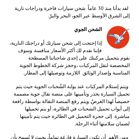
لقد بدأنا منذ 30 عاماً شحن سيارات فاخرة ودراجات نارية
إلى الشرق الأوسط عبر الجو، البحر والبرّ.
الشحن البحري
الشحن الجوي
التخليص الجمركي على الواردات
إذا إحتجت إلى شحن سيارتك أو دراجتك النارية،
فإننا نقدم لك أكثر الأسعار منافسة. وسوف
الأمتعة الشخصية
نقوم بتحميل مركبتك على إحدى شاحناتنا المسطحة
المخصصة لنقل المركبات ،وحجز شركة الخطوط الجوية
المناسبة وإصدار الوثائق اللازمة وتوصيلها إلى المطار.
ويتم إستلام المركبات عند بوابة الشُحنات الجوية حيث يتم
تحميل السيارة بحذر وتأمينها على منصة نقال جوية مصممة
خصيصاً لهذا الغرضْ. ويتم رفع المنصة النقالة بواسطة رافعة
إلى أبواب تحميل الشحنات في الطائرة، أو يتم تحميلها
مباشرة إلى حجرة التحميل في الطائرة حيث يتم تأمينها
لضمان سلامتها أثناء الرحلة.
ومن الأهم أن تكون السيارة فارغة تماماً، بحيث لا يُسمح بأن